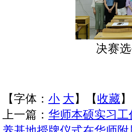
决赛选
【字体：
小
大
】【
收藏
】
上一篇：
华师本硕实习工
养基地授牌仪式在华师附