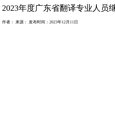
2023年度广东省翻译专业人
作者：
来源：
发布时间：2023年12月11日